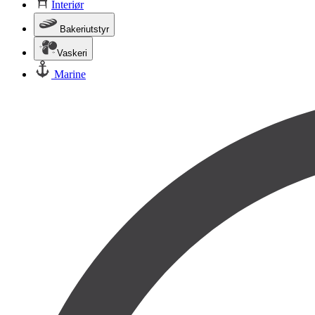
Interiør
Bakeriutstyr
Vaskeri
Marine