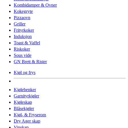
Kombidamper & Ovner
Kokegryte
Pizzaovn
Griller
Frityrkoker
Induksjon
Toast & Vaffel
Riskoker
Sous vide
GN Brett & Rister
Kjøl og frys
Kjølebenker
Garnityrkjøler
Kjøleskap
Blåsekjøler
Kjøl- & Fryserom
Dry Ager skap
Vinskap