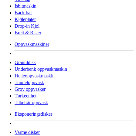
Isbitmaskin
Back bar
Kjøleplater
Drop-in Kjøl
Brett & Rister
Oppvaskmaskiner
Granuldisk
Underbenk oppvaskmaskin
Hetteoppvaskmaskin
Tunneloppvask
Grov oppvasker
Tørkeenhet
Tilbehør oppvask
Eksponeringsdisker
Varme disker