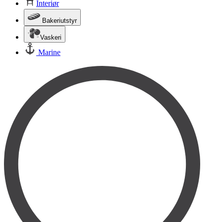
Interiør
Bakeriutstyr
Vaskeri
Marine