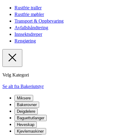
Rustfrie traller
Rustfrie møbler
Transport & Oppbevaring
Avfallshåndtering
Innsektsdreper
Rengjøring
Velg Kategori
Se alt fra Bakeriutstyr
Miksere
Bakerovner
Deigdelere
Baguettutlanger
Heveskap
Kjevlemaskiner