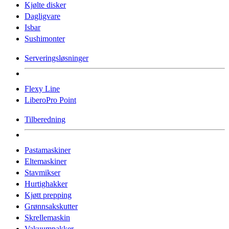
Kjølte disker
Dagligvare
Isbar
Sushimonter
Serveringsløsninger
Flexy Line
LiberoPro Point
Tilberedning
Pastamaskiner
Eltemaskiner
Stavmikser
Hurtighakker
Kjøtt prepping
Grønnsakskutter
Skrellemaskin
Vakuumpakker