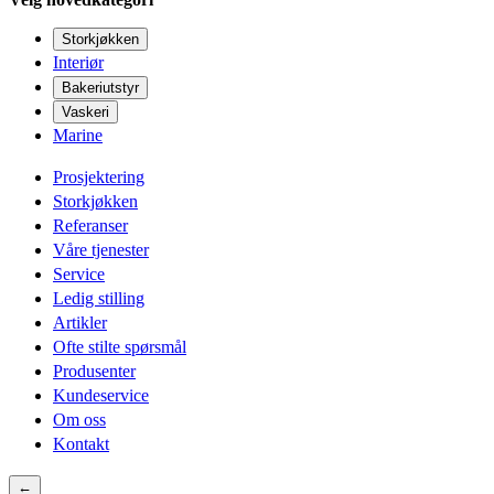
Storkjøkken
Interiør
Bakeriutstyr
Vaskeri
Marine
Prosjektering
Storkjøkken
Referanser
Våre tjenester
Service
Ledig stilling
Artikler
Ofte stilte spørsmål
Produsenter
Kundeservice
Om oss
Kontakt
←