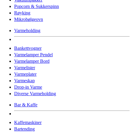
Popcorn & Sukkerspinn
Røyking
Mikrobølgeovn
Varmeholding
Bankettvogner
Varmelamper Pendel
Varmelamper Bord
Varmelister
Varmeplater
Varmeskap
Drop-in Varme
Diverse Varmeholding
Bar & Kaffe
Kaffemaskiner
Bartending