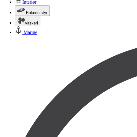
Interiør
Bakeriutstyr
Vaskeri
Marine