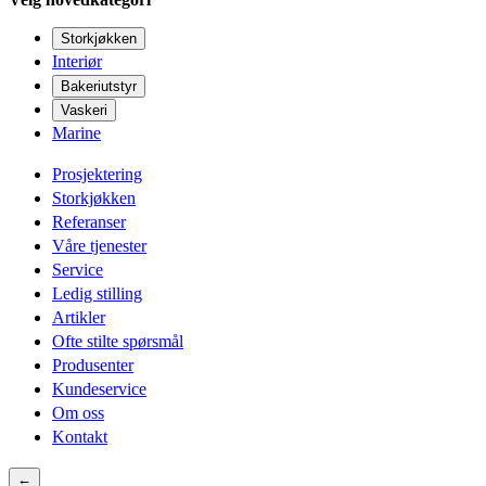
Storkjøkken
Interiør
Bakeriutstyr
Vaskeri
Marine
Prosjektering
Storkjøkken
Referanser
Våre tjenester
Service
Ledig stilling
Artikler
Ofte stilte spørsmål
Produsenter
Kundeservice
Om oss
Kontakt
←