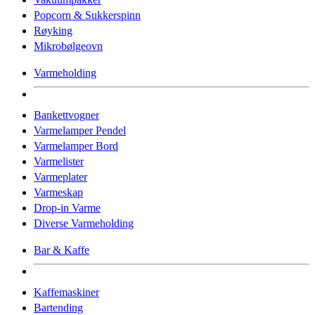
Popcorn & Sukkerspinn
Røyking
Mikrobølgeovn
Varmeholding
Bankettvogner
Varmelamper Pendel
Varmelamper Bord
Varmelister
Varmeplater
Varmeskap
Drop-in Varme
Diverse Varmeholding
Bar & Kaffe
Kaffemaskiner
Bartending