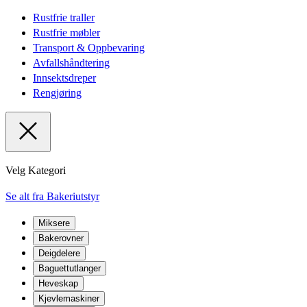
Rustfrie traller
Rustfrie møbler
Transport & Oppbevaring
Avfallshåndtering
Innsektsdreper
Rengjøring
Velg Kategori
Se alt fra Bakeriutstyr
Miksere
Bakerovner
Deigdelere
Baguettutlanger
Heveskap
Kjevlemaskiner