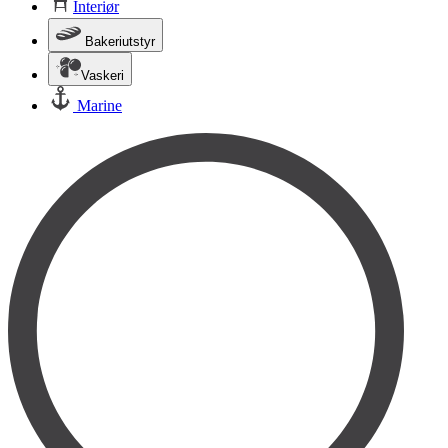
Interiør
Bakeriutstyr
Vaskeri
Marine