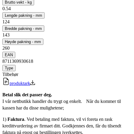
Brutto vekt - kg
0.54
Lengde pakning - mm
124
Bredde pakning - mm
143
Høyde pakning - mm
260
EAN
8711369930618
Type
Tilbehør
produktark
Betal slik det passer deg.
I vår nettbutikk handler du trygt og enkelt. Når du kommer til
kassen har du disse mulighetene;
1)
Faktura
. Ved betaling med faktura, vil vi foreta en rask
kredittvurdering av firmaet ditt. Godkjennes den, får du tilsendt
faktura på epost og bestillingen iverksettes.