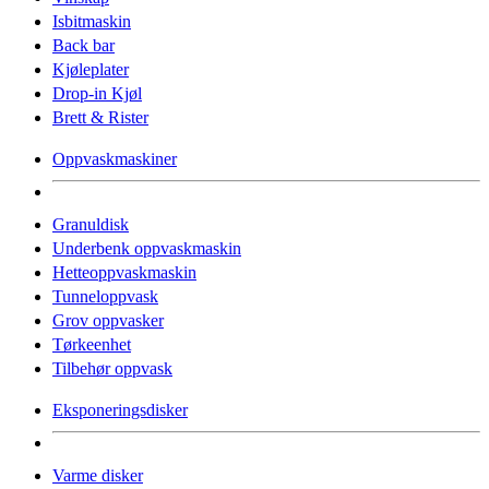
Isbitmaskin
Back bar
Kjøleplater
Drop-in Kjøl
Brett & Rister
Oppvaskmaskiner
Granuldisk
Underbenk oppvaskmaskin
Hetteoppvaskmaskin
Tunneloppvask
Grov oppvasker
Tørkeenhet
Tilbehør oppvask
Eksponeringsdisker
Varme disker