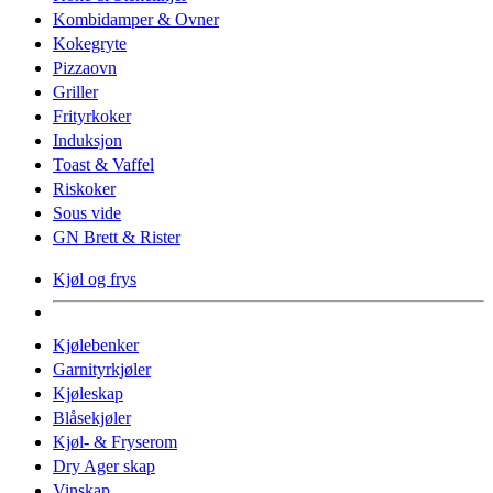
Kombidamper & Ovner
Kokegryte
Pizzaovn
Griller
Frityrkoker
Induksjon
Toast & Vaffel
Riskoker
Sous vide
GN Brett & Rister
Kjøl og frys
Kjølebenker
Garnityrkjøler
Kjøleskap
Blåsekjøler
Kjøl- & Fryserom
Dry Ager skap
Vinskap