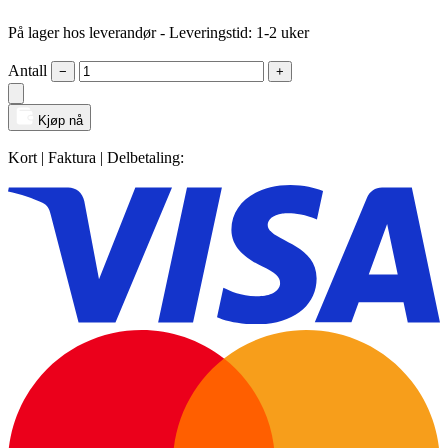
På lager hos leverandør
- Leveringstid: 1-2 uker
Antall
−
+
Kjøp nå
Kort | Faktura | Delbetaling: