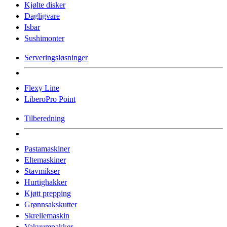
Kjølte disker
Dagligvare
Isbar
Sushimonter
Serveringsløsninger
Flexy Line
LiberoPro Point
Tilberedning
Pastamaskiner
Eltemaskiner
Stavmikser
Hurtighakker
Kjøtt prepping
Grønnsakskutter
Skrellemaskin
Vakuumpakker