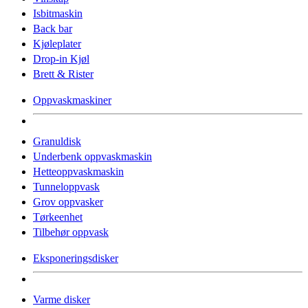
Isbitmaskin
Back bar
Kjøleplater
Drop-in Kjøl
Brett & Rister
Oppvaskmaskiner
Granuldisk
Underbenk oppvaskmaskin
Hetteoppvaskmaskin
Tunneloppvask
Grov oppvasker
Tørkeenhet
Tilbehør oppvask
Eksponeringsdisker
Varme disker