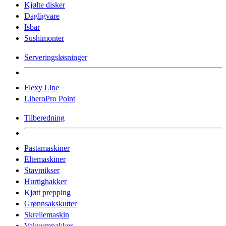
Kjølte disker
Dagligvare
Isbar
Sushimonter
Serveringsløsninger
Flexy Line
LiberoPro Point
Tilberedning
Pastamaskiner
Eltemaskiner
Stavmikser
Hurtighakker
Kjøtt prepping
Grønnsakskutter
Skrellemaskin
Vakuumpakker