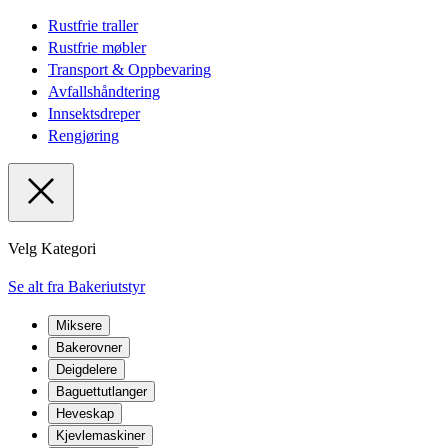
Rustfrie traller
Rustfrie møbler
Transport & Oppbevaring
Avfallshåndtering
Innsektsdreper
Rengjøring
Velg Kategori
Se alt fra Bakeriutstyr
Miksere
Bakerovner
Deigdelere
Baguettutlanger
Heveskap
Kjevlemaskiner