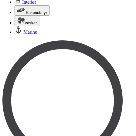
Interiør
Bakeriutstyr
Vaskeri
Marine