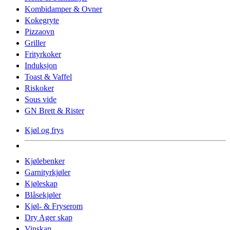
Kombidamper & Ovner
Kokegryte
Pizzaovn
Griller
Frityrkoker
Induksjon
Toast & Vaffel
Riskoker
Sous vide
GN Brett & Rister
Kjøl og frys
Kjølebenker
Garnityrkjøler
Kjøleskap
Blåsekjøler
Kjøl- & Fryserom
Dry Ager skap
Vinskap