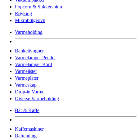
Popcorn & Sukkerspinn
Røyking
Mikrobølgeovn
Varmeholding
Bankettvogner
Varmelamper Pendel
Varmelamper Bord
Varmelister
Varmeplater
Varmeskap
Drop-in Varme
Diverse Varmeholding
Bar & Kaffe
Kaffemaskiner
Bartending