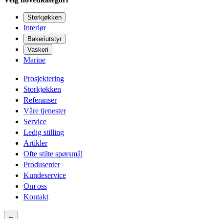
Storkjøkken
Interiør
Bakeriutstyr
Vaskeri
Marine
Prosjektering
Storkjøkken
Referanser
Våre tjenester
Service
Ledig stilling
Artikler
Ofte stilte spørsmål
Produsenter
Kundeservice
Om oss
Kontakt
←