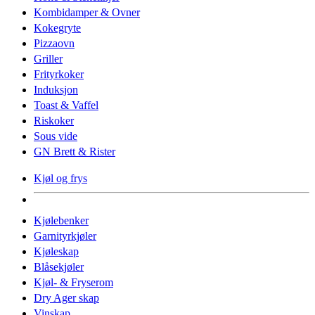
Kombidamper & Ovner
Kokegryte
Pizzaovn
Griller
Frityrkoker
Induksjon
Toast & Vaffel
Riskoker
Sous vide
GN Brett & Rister
Kjøl og frys
Kjølebenker
Garnityrkjøler
Kjøleskap
Blåsekjøler
Kjøl- & Fryserom
Dry Ager skap
Vinskap