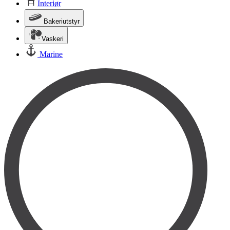
Interiør
Bakeriutstyr
Vaskeri
Marine