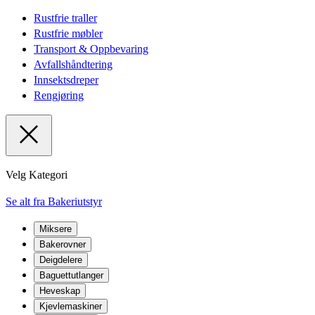
Rustfrie traller
Rustfrie møbler
Transport & Oppbevaring
Avfallshåndtering
Innsektsdreper
Rengjøring
Velg Kategori
Se alt fra Bakeriutstyr
Miksere
Bakerovner
Deigdelere
Baguettutlanger
Heveskap
Kjevlemaskiner