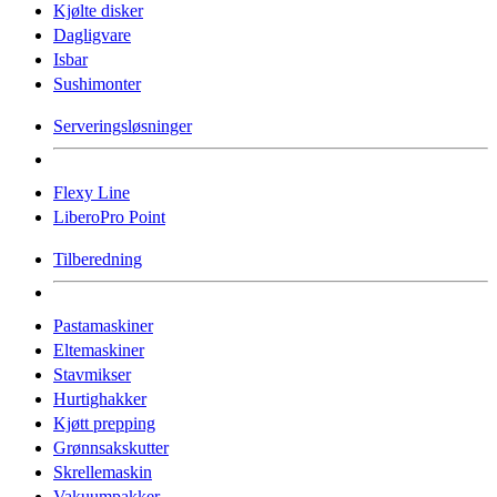
Kjølte disker
Dagligvare
Isbar
Sushimonter
Serveringsløsninger
Flexy Line
LiberoPro Point
Tilberedning
Pastamaskiner
Eltemaskiner
Stavmikser
Hurtighakker
Kjøtt prepping
Grønnsakskutter
Skrellemaskin
Vakuumpakker