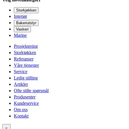
Storkjøkken
Interiør
Bakeriutstyr
Vaskeri
Marine
Prosjektering
Storkjøkken
Referanser
Våre tjenester
Service
Ledig stilling
Artikler
Ofte stilte spørsmål
Produsenter
Kundeservice
Om oss
Kontakt
←