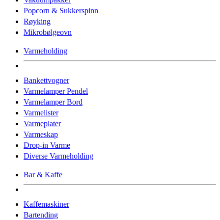
Popcorn & Sukkerspinn
Røyking
Mikrobølgeovn
Varmeholding
Bankettvogner
Varmelamper Pendel
Varmelamper Bord
Varmelister
Varmeplater
Varmeskap
Drop-in Varme
Diverse Varmeholding
Bar & Kaffe
Kaffemaskiner
Bartending