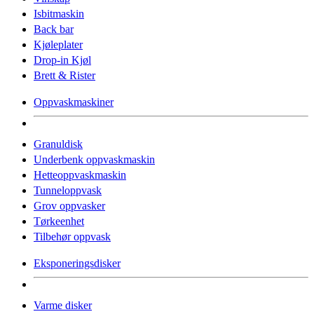
Isbitmaskin
Back bar
Kjøleplater
Drop-in Kjøl
Brett & Rister
Oppvaskmaskiner
Granuldisk
Underbenk oppvaskmaskin
Hetteoppvaskmaskin
Tunneloppvask
Grov oppvasker
Tørkeenhet
Tilbehør oppvask
Eksponeringsdisker
Varme disker