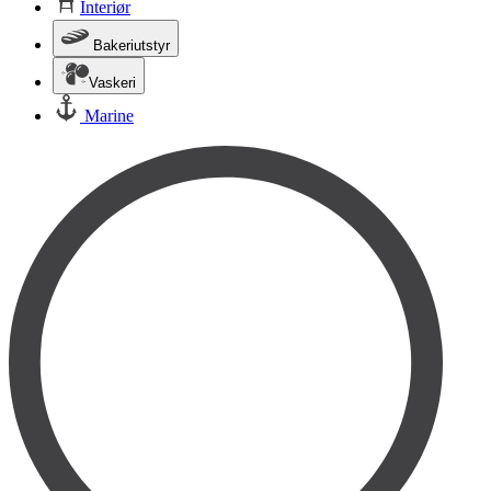
Interiør
Bakeriutstyr
Vaskeri
Marine