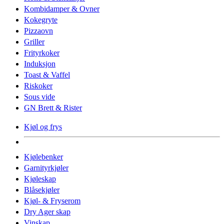
Kombidamper & Ovner
Kokegryte
Pizzaovn
Griller
Frityrkoker
Induksjon
Toast & Vaffel
Riskoker
Sous vide
GN Brett & Rister
Kjøl og frys
Kjølebenker
Garnityrkjøler
Kjøleskap
Blåsekjøler
Kjøl- & Fryserom
Dry Ager skap
Vinskap