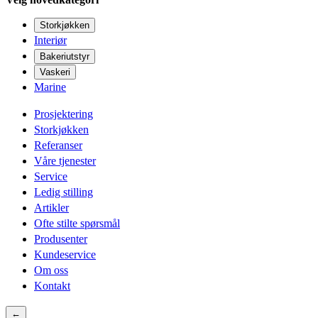
Storkjøkken
Interiør
Bakeriutstyr
Vaskeri
Marine
Prosjektering
Storkjøkken
Referanser
Våre tjenester
Service
Ledig stilling
Artikler
Ofte stilte spørsmål
Produsenter
Kundeservice
Om oss
Kontakt
←