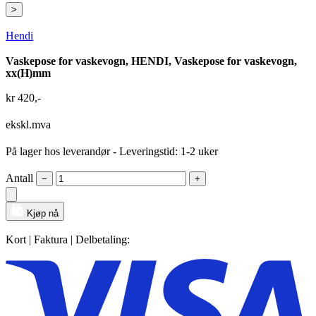
>
Hendi
Vaskepose for vaskevogn, HENDI, Vaskepose for vaskevogn,
xx(H)mm
kr
420
,-
ekskl.mva
På lager hos leverandør
- Leveringstid: 1-2 uker
Antall
−
+
Kjøp nå
Kort | Faktura | Delbetaling: