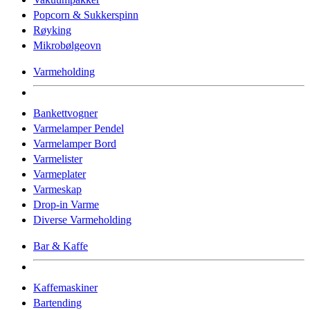
Popcorn & Sukkerspinn
Røyking
Mikrobølgeovn
Varmeholding
Bankettvogner
Varmelamper Pendel
Varmelamper Bord
Varmelister
Varmeplater
Varmeskap
Drop-in Varme
Diverse Varmeholding
Bar & Kaffe
Kaffemaskiner
Bartending