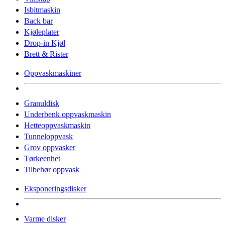
Isbitmaskin
Back bar
Kjøleplater
Drop-in Kjøl
Brett & Rister
Oppvaskmaskiner
Granuldisk
Underbenk oppvaskmaskin
Hetteoppvaskmaskin
Tunneloppvask
Grov oppvasker
Tørkeenhet
Tilbehør oppvask
Eksponeringsdisker
Varme disker