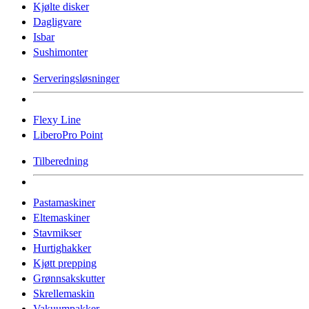
Kjølte disker
Dagligvare
Isbar
Sushimonter
Serveringsløsninger
Flexy Line
LiberoPro Point
Tilberedning
Pastamaskiner
Eltemaskiner
Stavmikser
Hurtighakker
Kjøtt prepping
Grønnsakskutter
Skrellemaskin
Vakuumpakker