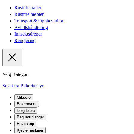
Rustfrie traller
Rustfrie møbler
Transport & Oppbevaring
Avfallshåndtering
Innsektsdreper
Rengjøring
Velg Kategori
Se alt fra Bakeriutstyr
Miksere
Bakerovner
Deigdelere
Baguettutlanger
Heveskap
Kjevlemaskiner