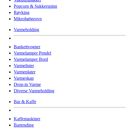
Popcorn & Sukkerspinn
Røyking
Mikrobølgeovn
Varmeholding
Bankettvogner
Varmelamper Pendel
Varmelamper Bord
Varmelister
Varmeplater
Varmeskap
Drop-in Varme
Diverse Varmeholding
Bar & Kaffe
Kaffemaskiner
Bartending