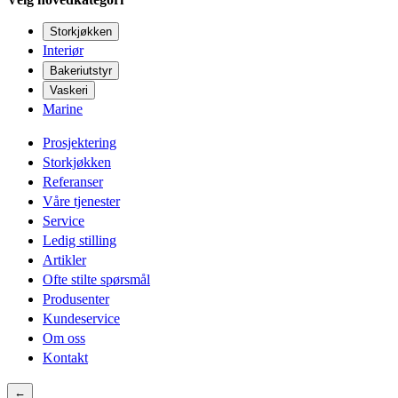
Storkjøkken
Interiør
Bakeriutstyr
Vaskeri
Marine
Prosjektering
Storkjøkken
Referanser
Våre tjenester
Service
Ledig stilling
Artikler
Ofte stilte spørsmål
Produsenter
Kundeservice
Om oss
Kontakt
←