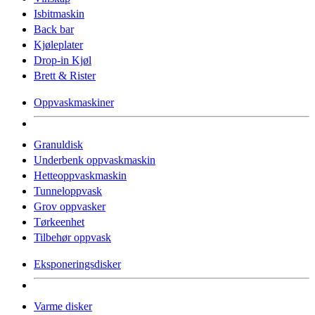
Isbitmaskin
Back bar
Kjøleplater
Drop-in Kjøl
Brett & Rister
Oppvaskmaskiner
Granuldisk
Underbenk oppvaskmaskin
Hetteoppvaskmaskin
Tunneloppvask
Grov oppvasker
Tørkeenhet
Tilbehør oppvask
Eksponeringsdisker
Varme disker