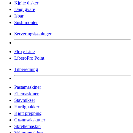
Kjølte disker
Dagligvare
Isbar
Sushimonter
Serveringsløsninger
Flexy Line
LiberoPro Point
Tilberedning
Pastamaskiner
Eltemaskiner
Stavmikser
Hurtighakker
Kjøtt prepping
Grønnsakskutter
Skrellemaskin
Vakuumpakker