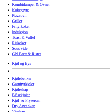
Kombidamper & Ovner
Kokegryte
Pizzaovn
Griller
Frityrkoker
Induksjon
Toast & Vaffel
Riskoker
Sous vide
GN Brett & Rister
Kjøl og frys
Kjølebenker
Garnityrkjøler
Kjøleskap
Blåsekjøler
Kjøl- & Fryserom
Dry Ager skap
Vinskap