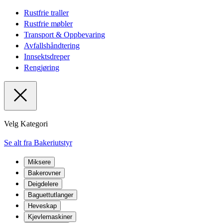
Rustfrie traller
Rustfrie møbler
Transport & Oppbevaring
Avfallshåndtering
Innsektsdreper
Rengjøring
Velg Kategori
Se alt fra Bakeriutstyr
Miksere
Bakerovner
Deigdelere
Baguettutlanger
Heveskap
Kjevlemaskiner