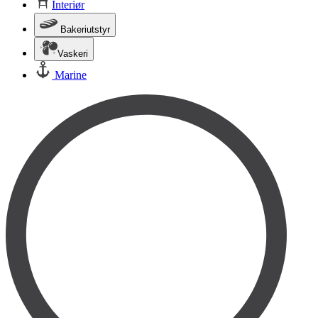
Interiør
Bakeriutstyr
Vaskeri
Marine