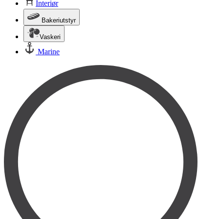
Interiør
Bakeriutstyr
Vaskeri
Marine