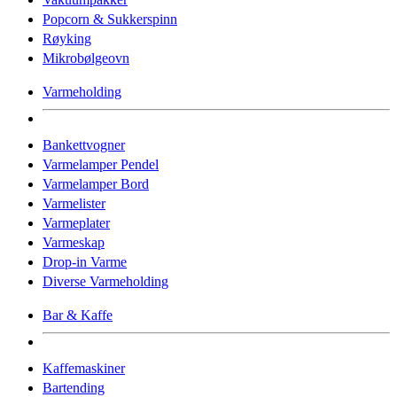
Popcorn & Sukkerspinn
Røyking
Mikrobølgeovn
Varmeholding
Bankettvogner
Varmelamper Pendel
Varmelamper Bord
Varmelister
Varmeplater
Varmeskap
Drop-in Varme
Diverse Varmeholding
Bar & Kaffe
Kaffemaskiner
Bartending