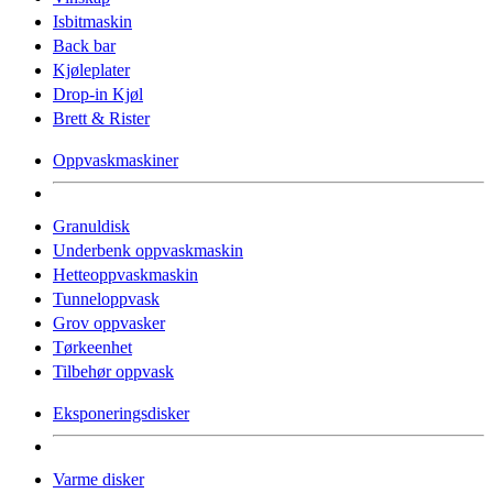
Isbitmaskin
Back bar
Kjøleplater
Drop-in Kjøl
Brett & Rister
Oppvaskmaskiner
Granuldisk
Underbenk oppvaskmaskin
Hetteoppvaskmaskin
Tunneloppvask
Grov oppvasker
Tørkeenhet
Tilbehør oppvask
Eksponeringsdisker
Varme disker