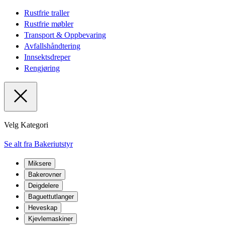
Rustfrie traller
Rustfrie møbler
Transport & Oppbevaring
Avfallshåndtering
Innsektsdreper
Rengjøring
Velg Kategori
Se alt fra Bakeriutstyr
Miksere
Bakerovner
Deigdelere
Baguettutlanger
Heveskap
Kjevlemaskiner