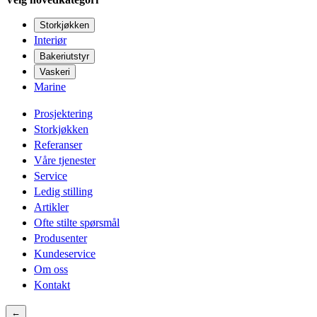
Storkjøkken
Interiør
Bakeriutstyr
Vaskeri
Marine
Prosjektering
Storkjøkken
Referanser
Våre tjenester
Service
Ledig stilling
Artikler
Ofte stilte spørsmål
Produsenter
Kundeservice
Om oss
Kontakt
←