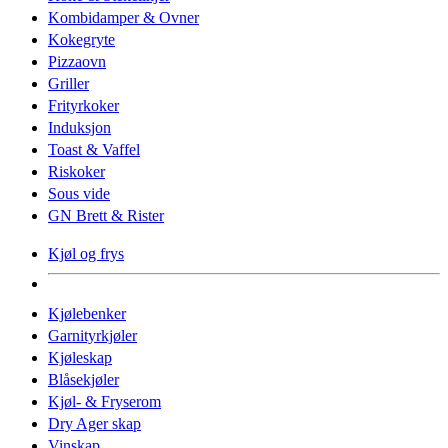
Kombidamper & Ovner
Kokegryte
Pizzaovn
Griller
Frityrkoker
Induksjon
Toast & Vaffel
Riskoker
Sous vide
GN Brett & Rister
Kjøl og frys
Kjølebenker
Garnityrkjøler
Kjøleskap
Blåsekjøler
Kjøl- & Fryserom
Dry Ager skap
Vinskap