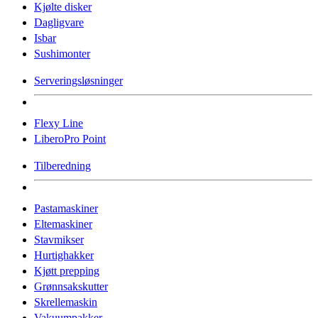
Kjølte disker
Dagligvare
Isbar
Sushimonter
Serveringsløsninger
Flexy Line
LiberoPro Point
Tilberedning
Pastamaskiner
Eltemaskiner
Stavmikser
Hurtighakker
Kjøtt prepping
Grønnsakskutter
Skrellemaskin
Vakuumpakker