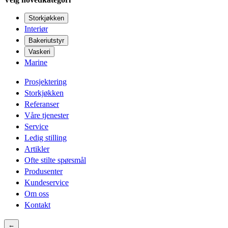
Storkjøkken
Interiør
Bakeriutstyr
Vaskeri
Marine
Prosjektering
Storkjøkken
Referanser
Våre tjenester
Service
Ledig stilling
Artikler
Ofte stilte spørsmål
Produsenter
Kundeservice
Om oss
Kontakt
←