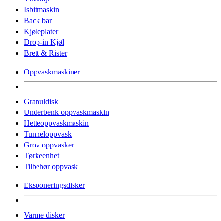
Isbitmaskin
Back bar
Kjøleplater
Drop-in Kjøl
Brett & Rister
Oppvaskmaskiner
Granuldisk
Underbenk oppvaskmaskin
Hetteoppvaskmaskin
Tunneloppvask
Grov oppvasker
Tørkeenhet
Tilbehør oppvask
Eksponeringsdisker
Varme disker