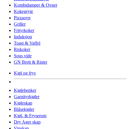
Kombidamper & Ovner
Kokegryte
Pizzaovn
Griller
Frityrkoker
Induksjon
Toast & Vaffel
Riskoker
Sous vide
GN Brett & Rister
Kjøl og frys
Kjølebenker
Garnityrkjøler
Kjøleskap
Blåsekjøler
Kjøl- & Fryserom
Dry Ager skap
Vinskap