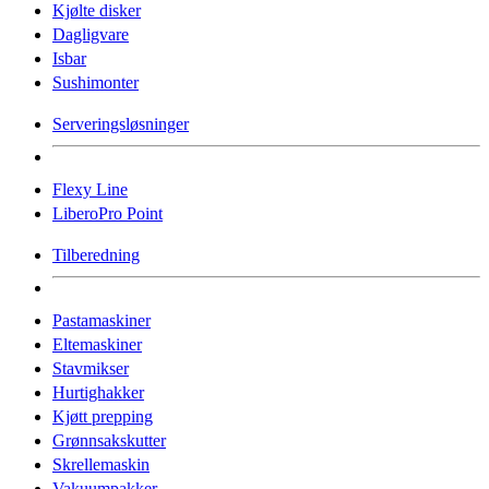
Kjølte disker
Dagligvare
Isbar
Sushimonter
Serveringsløsninger
Flexy Line
LiberoPro Point
Tilberedning
Pastamaskiner
Eltemaskiner
Stavmikser
Hurtighakker
Kjøtt prepping
Grønnsakskutter
Skrellemaskin
Vakuumpakker