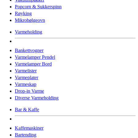
Popcorn & Sukkerspinn
Røyking
Mikrobølgeovn
Varmeholding
Bankettvogner
Varmelamper Pendel
Varmelamper Bord
Varmelister
Varmeplater
Varmeskap
Drop-in Varme
Diverse Varmeholding
Bar & Kaffe
Kaffemaskiner
Bartending