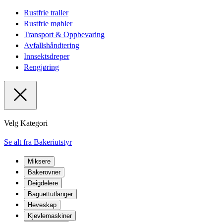
Rustfrie traller
Rustfrie møbler
Transport & Oppbevaring
Avfallshåndtering
Innsektsdreper
Rengjøring
Velg Kategori
Se alt fra Bakeriutstyr
Miksere
Bakerovner
Deigdelere
Baguettutlanger
Heveskap
Kjevlemaskiner