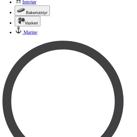
Interiør
Bakeriutstyr
Vaskeri
Marine