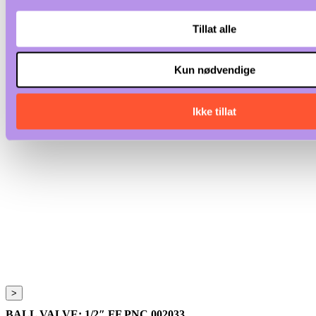
Tillat alle
Kun nødvendige
Ikke tillat
>
BALL VALVE; 1/2″ FF PNC 002033