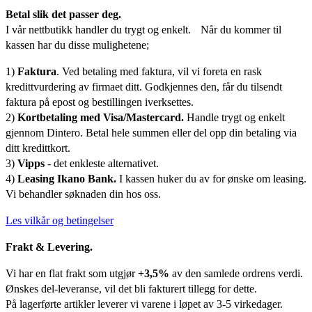
Betal slik det passer deg.
I vår nettbutikk handler du trygt og enkelt. Når du kommer til
kassen har du disse mulighetene;
1)
Faktura
. Ved betaling med faktura, vil vi foreta en rask
kredittvurdering av firmaet ditt. Godkjennes den, får du tilsendt
faktura på epost og bestillingen iverksettes.
2)
Kortbetaling med Visa/Mastercard.
Handle trygt og enkelt
gjennom Dintero. Betal hele summen eller del opp din betaling via
ditt kredittkort.
3)
Vipps
- det enkleste alternativet.
4)
Leasing Ikano Bank.
I kassen huker du av for ønske om leasing.
Vi behandler søknaden din hos oss.
Les vilkår og betingelser
Frakt & Levering.
Vi har en flat frakt som utgjør
+3,5%
av den samlede ordrens verdi.
Ønskes del-leveranse, vil det bli fakturert tillegg for dette.
På lagerførte artikler leverer vi varene i løpet av 3-5 virkedager.