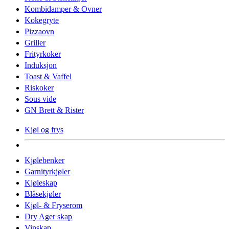
Kombidamper & Ovner
Kokegryte
Pizzaovn
Griller
Frityrkoker
Induksjon
Toast & Vaffel
Riskoker
Sous vide
GN Brett & Rister
Kjøl og frys
Kjølebenker
Garnityrkjøler
Kjøleskap
Blåsekjøler
Kjøl- & Fryserom
Dry Ager skap
Vinskap