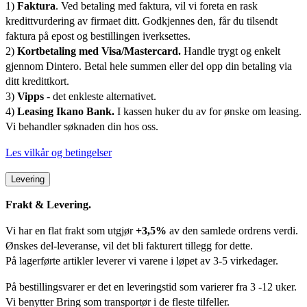
1)
Faktura
. Ved betaling med faktura, vil vi foreta en rask
kredittvurdering av firmaet ditt. Godkjennes den, får du tilsendt
faktura på epost og bestillingen iverksettes.
2)
Kortbetaling med Visa/Mastercard.
Handle trygt og enkelt
gjennom Dintero. Betal hele summen eller del opp din betaling via
ditt kredittkort.
3)
Vipps
- det enkleste alternativet.
4)
Leasing Ikano Bank.
I kassen huker du av for ønske om leasing.
Vi behandler søknaden din hos oss.
Les vilkår og betingelser
Levering
Frakt & Levering.
Vi har en flat frakt som utgjør
+3,5%
av den samlede ordrens verdi.
Ønskes del-leveranse, vil det bli fakturert tillegg for dette.
På lagerførte artikler leverer vi varene i løpet av 3-5 virkedager.
På bestillingsvarer er det en leveringstid som varierer fra 3 -12 uker.
Vi benytter Bring som transportør i de fleste tilfeller.