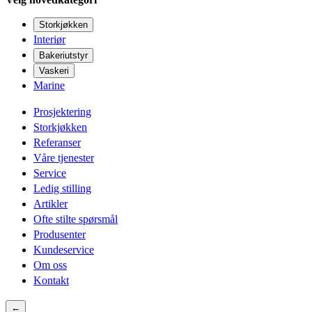
Storkjøkken
Interiør
Bakeriutstyr
Vaskeri
Marine
Prosjektering
Storkjøkken
Referanser
Våre tjenester
Service
Ledig stilling
Artikler
Ofte stilte spørsmål
Produsenter
Kundeservice
Om oss
Kontakt
←