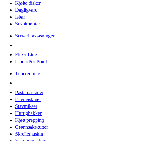
Kjølte disker
Dagligvare
Isbar
Sushimonter
Serveringsløsninger
Flexy Line
LiberoPro Point
Tilberedning
Pastamaskiner
Eltemaskiner
Stavmikser
Hurtighakker
Kjøtt prepping
Grønnsakskutter
Skrellemaskin
Vakuumpakker