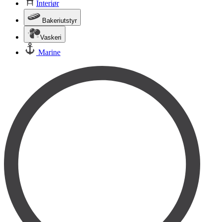
Interiør
Bakeriutstyr
Vaskeri
Marine