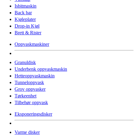
Isbitmaskin
Back bar
Kjøleplater
Drop-in Kjøl
Brett & Rister
Oppvaskmaskiner
Granuldisk
Underbenk oppvaskmaskin
Hetteoppvaskmaskin
Tunneloppvask
Grov oppvasker
Tørkeenhet
Tilbehør oppvask
Eksponeringsdisker
Varme disker