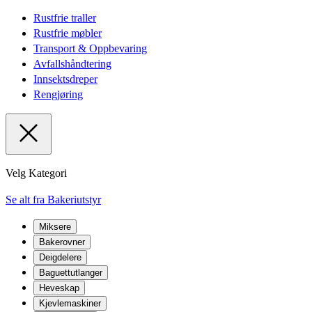
Rustfrie traller
Rustfrie møbler
Transport & Oppbevaring
Avfallshåndtering
Innsektsdreper
Rengjøring
Velg Kategori
Se alt fra Bakeriutstyr
Miksere
Bakerovner
Deigdelere
Baguettutlanger
Heveskap
Kjevlemaskiner