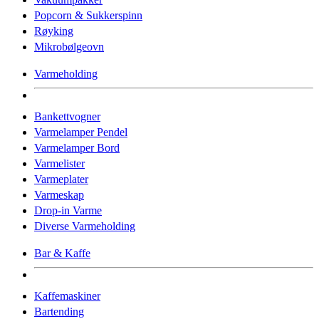
Popcorn & Sukkerspinn
Røyking
Mikrobølgeovn
Varmeholding
Bankettvogner
Varmelamper Pendel
Varmelamper Bord
Varmelister
Varmeplater
Varmeskap
Drop-in Varme
Diverse Varmeholding
Bar & Kaffe
Kaffemaskiner
Bartending