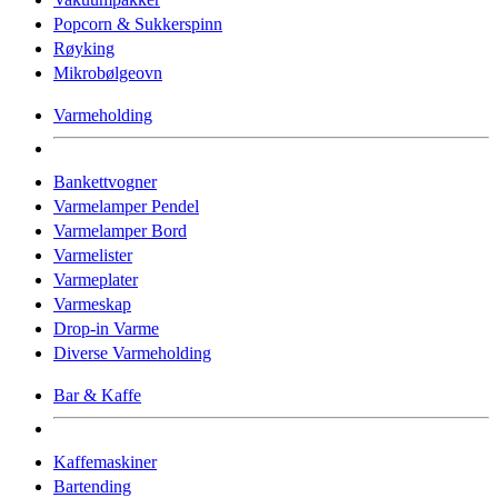
Popcorn & Sukkerspinn
Røyking
Mikrobølgeovn
Varmeholding
Bankettvogner
Varmelamper Pendel
Varmelamper Bord
Varmelister
Varmeplater
Varmeskap
Drop-in Varme
Diverse Varmeholding
Bar & Kaffe
Kaffemaskiner
Bartending