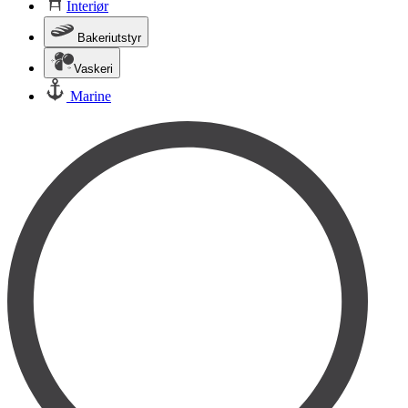
Interiør
Bakeriutstyr
Vaskeri
Marine