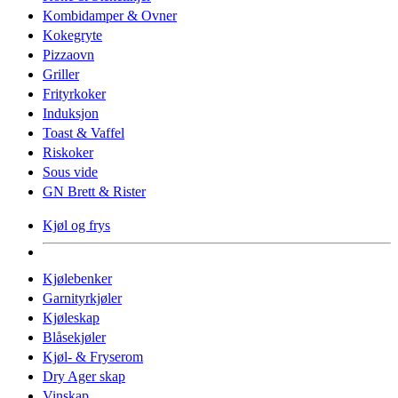
Kombidamper & Ovner
Kokegryte
Pizzaovn
Griller
Frityrkoker
Induksjon
Toast & Vaffel
Riskoker
Sous vide
GN Brett & Rister
Kjøl og frys
Kjølebenker
Garnityrkjøler
Kjøleskap
Blåsekjøler
Kjøl- & Fryserom
Dry Ager skap
Vinskap