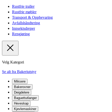
Rustfrie traller
Rustfrie møbler
Transport & Oppbevaring
Avfallshåndtering
Innsektsdreper
Rengjøring
Velg Kategori
Se alt fra Bakeriutstyr
Miksere
Bakerovner
Deigdelere
Baguettutlanger
Heveskap
Kjevlemaskiner