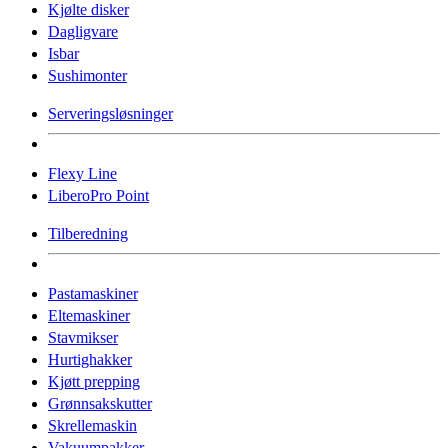
Kjølte disker
Dagligvare
Isbar
Sushimonter
Serveringsløsninger
Flexy Line
LiberoPro Point
Tilberedning
Pastamaskiner
Eltemaskiner
Stavmikser
Hurtighakker
Kjøtt prepping
Grønnsakskutter
Skrellemaskin
Vakuumpakker