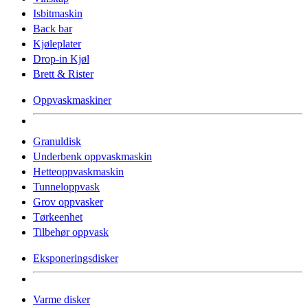
Isbitmaskin
Back bar
Kjøleplater
Drop-in Kjøl
Brett & Rister
Oppvaskmaskiner
Granuldisk
Underbenk oppvaskmaskin
Hetteoppvaskmaskin
Tunneloppvask
Grov oppvasker
Tørkeenhet
Tilbehør oppvask
Eksponeringsdisker
Varme disker