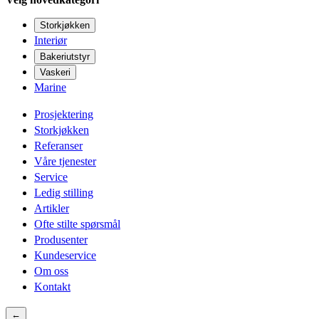
Storkjøkken
Interiør
Bakeriutstyr
Vaskeri
Marine
Prosjektering
Storkjøkken
Referanser
Våre tjenester
Service
Ledig stilling
Artikler
Ofte stilte spørsmål
Produsenter
Kundeservice
Om oss
Kontakt
←