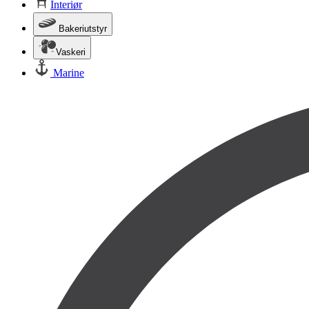
Interiør
Bakeriutstyr
Vaskeri
Marine