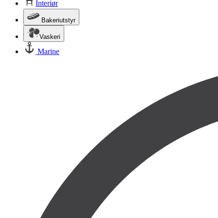
Interiør
Bakeriutstyr
Vaskeri
Marine