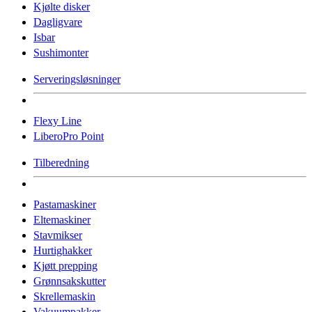
Kjølte disker
Dagligvare
Isbar
Sushimonter
Serveringsløsninger
Flexy Line
LiberoPro Point
Tilberedning
Pastamaskiner
Eltemaskiner
Stavmikser
Hurtighakker
Kjøtt prepping
Grønnsakskutter
Skrellemaskin
Vakuumpakker