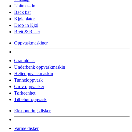
Isbitmaskin
Back bar
Kjøleplater
Drop-in Kjøl
Brett & Rister
Oppvaskmaskiner
Granuldisk
Underbenk oppvaskmaskin
Hetteoppvaskmaskin
Tunneloppvask
Grov oppvasker
Tørkeenhet
Tilbehør oppvask
Eksponeringsdisker
Varme disker