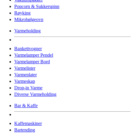
Popcorn & Sukkerspinn
Røyking
Mikrobølgeovn
Varmeholding
Bankettvogner
Varmelamper Pendel
Varmelamper Bord
Varmelister
Varmeplater
Varmeskap
Drop-in Varme
Diverse Varmeholding
Bar & Kaffe
Kaffemaskiner
Bartending