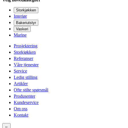
Storkjøkken
Interiør
Bakeriutstyr
Vaskeri
Marine
Prosjektering
Storkjøkken
Referanser
Våre tjenester
Service
Ledig stilling
Artikler
Ofte stilte spørsmål
Produsenter
Kundeservice
Om oss
Kontakt
←