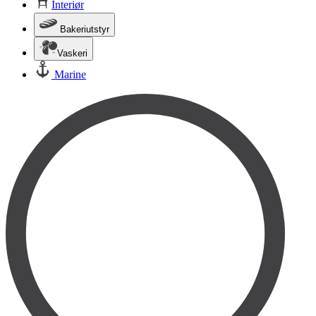
Interiør
Bakeriutstyr
Vaskeri
Marine