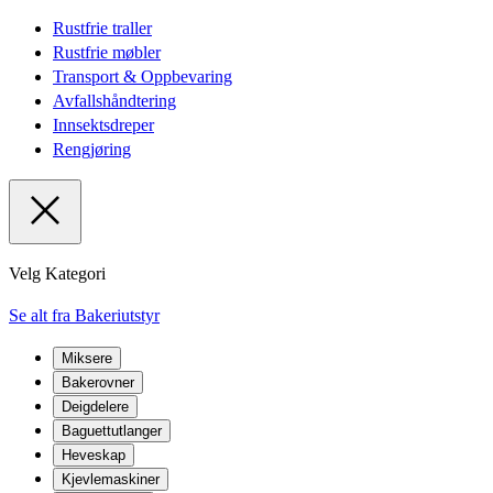
Rustfrie traller
Rustfrie møbler
Transport & Oppbevaring
Avfallshåndtering
Innsektsdreper
Rengjøring
Velg Kategori
Se alt fra Bakeriutstyr
Miksere
Bakerovner
Deigdelere
Baguettutlanger
Heveskap
Kjevlemaskiner