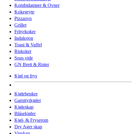
Kombidamper & Ovner
Kokegryte
Pizzaovn
Griller
Frityrkoker
Induksjon
Toast & Vaffel
Riskoker
Sous vide
GN Brett & Rister
Kjøl og frys
Kjølebenker
Garnityrkjøler
Kjøleskap
Blåsekjøler
Kjøl- & Fryserom
Dry Ager skap
Vinskap