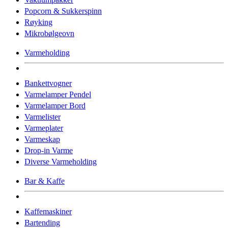
Popcorn & Sukkerspinn
Røyking
Mikrobølgeovn
Varmeholding
Bankettvogner
Varmelamper Pendel
Varmelamper Bord
Varmelister
Varmeplater
Varmeskap
Drop-in Varme
Diverse Varmeholding
Bar & Kaffe
Kaffemaskiner
Bartending