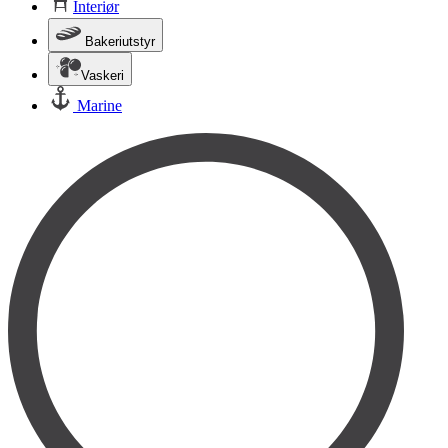
Interiør
Bakeriutstyr
Vaskeri
Marine