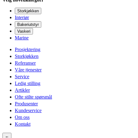
Storkjøkken
Interiør
Bakeriutstyr
Vaskeri
Marine
Prosjektering
Storkjøkken
Referanser
Våre tjenester
Service
Ledig stilling
Artikler
Ofte stilte spørsmål
Produsenter
Kundeservice
Om oss
Kontakt
←