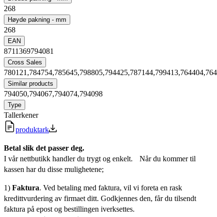
268
Høyde pakning - mm
268
EAN
8711369794081
Cross Sales
780121,784754,785645,798805,794425,787144,799413,764404,76
Similar products
794050,794067,794074,794098
Type
Tallerkener
produktark
Betal slik det passer deg.
I vår nettbutikk handler du trygt og enkelt. Når du kommer til
kassen har du disse mulighetene;
1)
Faktura
. Ved betaling med faktura, vil vi foreta en rask
kredittvurdering av firmaet ditt. Godkjennes den, får du tilsendt
faktura på epost og bestillingen iverksettes.