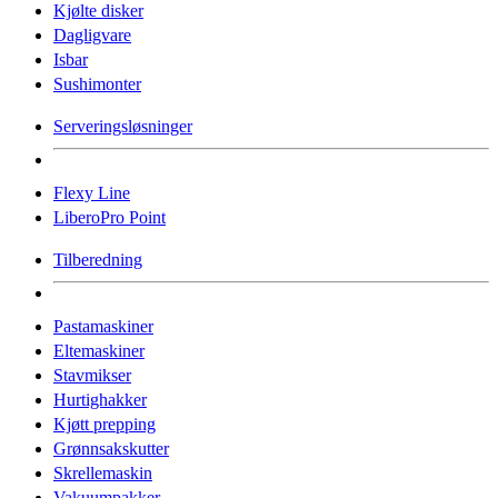
Kjølte disker
Dagligvare
Isbar
Sushimonter
Serveringsløsninger
Flexy Line
LiberoPro Point
Tilberedning
Pastamaskiner
Eltemaskiner
Stavmikser
Hurtighakker
Kjøtt prepping
Grønnsakskutter
Skrellemaskin
Vakuumpakker