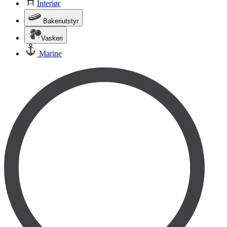
Interiør
Bakeriutstyr
Vaskeri
Marine