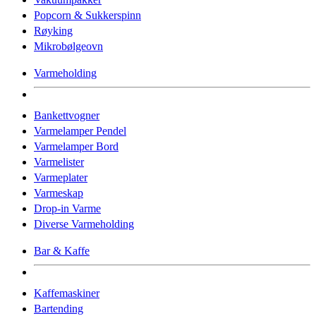
Popcorn & Sukkerspinn
Røyking
Mikrobølgeovn
Varmeholding
Bankettvogner
Varmelamper Pendel
Varmelamper Bord
Varmelister
Varmeplater
Varmeskap
Drop-in Varme
Diverse Varmeholding
Bar & Kaffe
Kaffemaskiner
Bartending