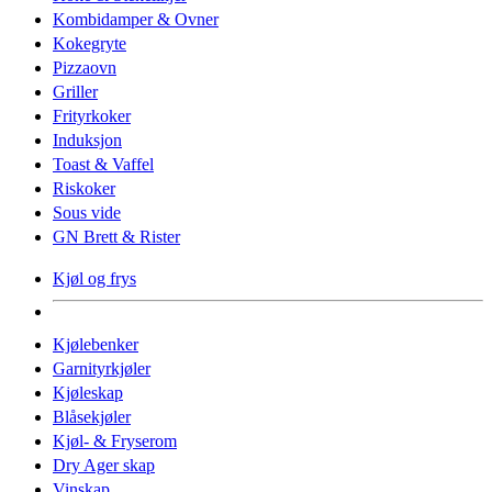
Kombidamper & Ovner
Kokegryte
Pizzaovn
Griller
Frityrkoker
Induksjon
Toast & Vaffel
Riskoker
Sous vide
GN Brett & Rister
Kjøl og frys
Kjølebenker
Garnityrkjøler
Kjøleskap
Blåsekjøler
Kjøl- & Fryserom
Dry Ager skap
Vinskap