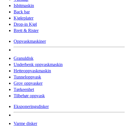
Isbitmaskin
Back bar
Kjøleplater
Drop-in Kjøl
Brett & Rister
Oppvaskmaskiner
Granuldisk
Underbenk oppvaskmaskin
Hetteoppvaskmaskin
Tunneloppvask
Grov oppvasker
Tørkeenhet
Tilbehør oppvask
Eksponeringsdisker
Varme disker