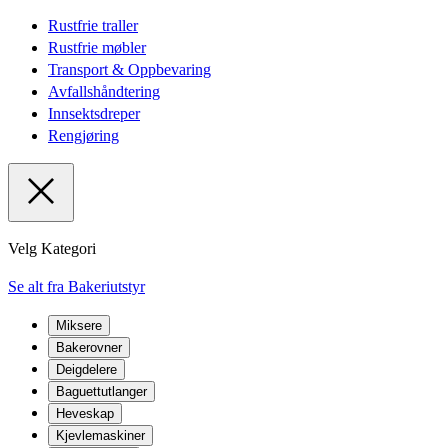
Rustfrie traller
Rustfrie møbler
Transport & Oppbevaring
Avfallshåndtering
Innsektsdreper
Rengjøring
Velg Kategori
Se alt fra Bakeriutstyr
Miksere
Bakerovner
Deigdelere
Baguettutlanger
Heveskap
Kjevlemaskiner