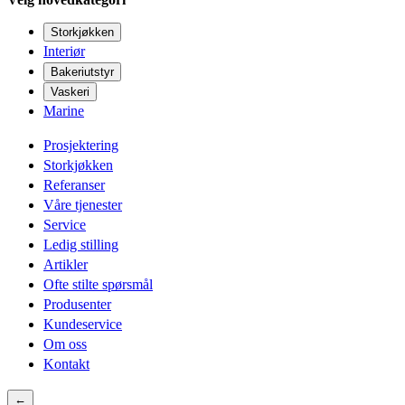
Storkjøkken
Interiør
Bakeriutstyr
Vaskeri
Marine
Prosjektering
Storkjøkken
Referanser
Våre tjenester
Service
Ledig stilling
Artikler
Ofte stilte spørsmål
Produsenter
Kundeservice
Om oss
Kontakt
←