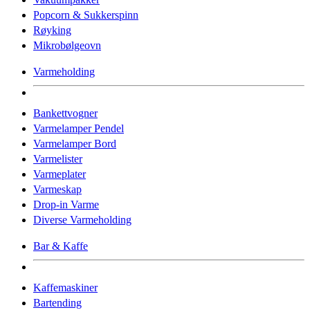
Popcorn & Sukkerspinn
Røyking
Mikrobølgeovn
Varmeholding
Bankettvogner
Varmelamper Pendel
Varmelamper Bord
Varmelister
Varmeplater
Varmeskap
Drop-in Varme
Diverse Varmeholding
Bar & Kaffe
Kaffemaskiner
Bartending