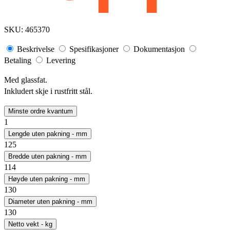
SKU:
465370
Beskrivelse
Spesifikasjoner
Dokumentasjon
Betaling
Levering
Med glassfat.
Inkludert skje i rustfritt stål.
Minste ordre kvantum
1
Lengde uten pakning - mm
125
Bredde uten pakning - mm
114
Høyde uten pakning - mm
130
Diameter uten pakning - mm
130
Netto vekt - kg