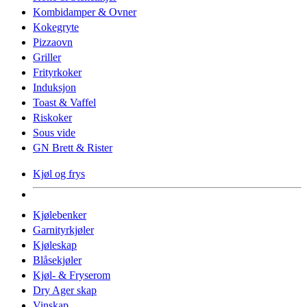
Kombidamper & Ovner
Kokegryte
Pizzaovn
Griller
Frityrkoker
Induksjon
Toast & Vaffel
Riskoker
Sous vide
GN Brett & Rister
Kjøl og frys
Kjølebenker
Garnityrkjøler
Kjøleskap
Blåsekjøler
Kjøl- & Fryserom
Dry Ager skap
Vinskap