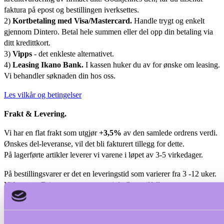
faktura på epost og bestillingen iverksettes.
2)
Kortbetaling med Visa/Mastercard.
Handle trygt og enkelt
gjennom Dintero. Betal hele summen eller del opp din betaling via
ditt kredittkort.
3)
Vipps
- det enkleste alternativet.
4)
Leasing Ikano Bank.
I kassen huker du av for ønske om leasing.
Vi behandler søknaden din hos oss.
Les vilkår og betingelser
Frakt & Levering.
Vi har en flat frakt som utgjør
+3,5%
av den samlede ordrens verdi.
Ønskes del-leveranse, vil det bli fakturert tillegg for dette.
På lagerførte artikler leverer vi varene i løpet av 3-5 virkedager.
På bestillingsvarer er det en leveringstid som varierer fra 3 -12 uker.
Vi benytter Bring som transportør i de fleste tilfeller.
Beskrivelse
Med glassfat.