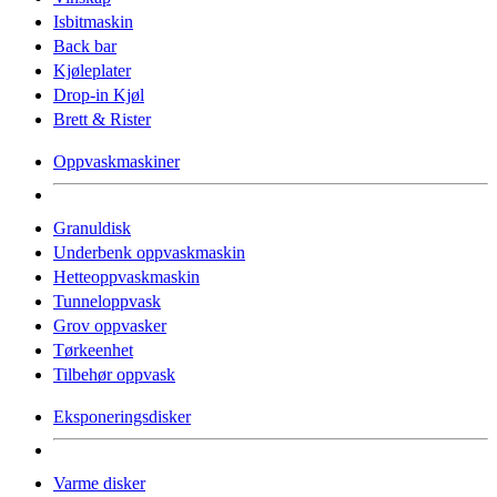
Isbitmaskin
Back bar
Kjøleplater
Drop-in Kjøl
Brett & Rister
Oppvaskmaskiner
Granuldisk
Underbenk oppvaskmaskin
Hetteoppvaskmaskin
Tunneloppvask
Grov oppvasker
Tørkeenhet
Tilbehør oppvask
Eksponeringsdisker
Varme disker