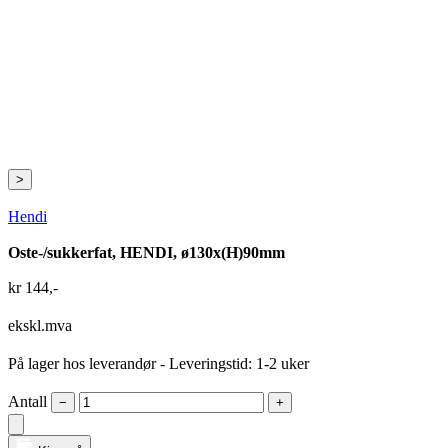
>
Hendi
Oste-/sukkerfat, HENDI, ø130x(H)90mm
kr
144
,-
ekskl.mva
På lager hos leverandør
- Leveringstid: 1-2 uker
Antall
−
+