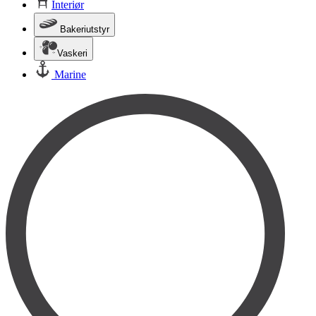
Interiør
Bakeriutstyr
Vaskeri
Marine