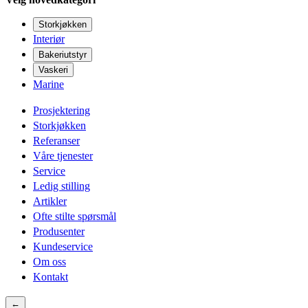
Storkjøkken
Interiør
Bakeriutstyr
Vaskeri
Marine
Prosjektering
Storkjøkken
Referanser
Våre tjenester
Service
Ledig stilling
Artikler
Ofte stilte spørsmål
Produsenter
Kundeservice
Om oss
Kontakt
←