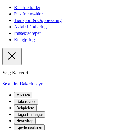
Rustfrie traller
Rustfrie møbler
Transport & Oppbevaring
Avfallshåndtering
Innsektsdreper
Rengjøring
Velg Kategori
Se alt fra Bakeriutstyr
Miksere
Bakerovner
Deigdelere
Baguettutlanger
Heveskap
Kjevlemaskiner