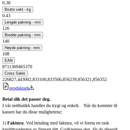
0.38
Brutto vekt - kg
0.43
Lengde pakning - mm
126
Bredde pakning - mm
140
Høyde pakning - mm
108
EAN
8711369465370
Cross Sales
226827,443002,833100,833506,856239,856321,856352
produktark
Betal slik det passer deg.
I vår nettbutikk handler du trygt og enkelt. Når du kommer til
kassen har du disse mulighetene;
1)
Faktura
. Ved betaling med faktura, vil vi foreta en rask
kredittvurdering av firmaet ditt. Godkjennes den, får du tilsendt