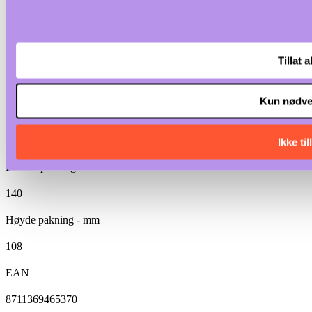
Netto vekt - kg
0.38
Tillat a
Brutto vekt - kg
0.43
Kun nødve
Lengde pakning - mm
126
Ikke til
Bredde pakning - mm
140
Høyde pakning - mm
108
EAN
8711369465370