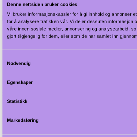
Denne nettsiden bruker cookies
Inkludert skje i rustfritt stål.
Vi bruker informasjonskapsler for å gi innhold og annonser et
Spesifikasjoner
for å analysere trafikken vår. Vi deler dessuten informasjon
Minste ordre kvantum
våre innen sosiale medier, annonsering og analysearbeid, 
gjort tilgjengelig for dem, eller som de har samlet inn gjenno
1
Lengde uten pakning - mm
Samtykkevalg
125
Nødvendig
Bredde uten pakning - mm
Egenskaper
114
Høyde uten pakning - mm
Statistikk
130
Diameter uten pakning - mm
Markedsføring
130