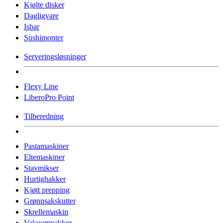
Kjølte disker
Dagligvare
Isbar
Sushimonter
Serveringsløsninger
Flexy Line
LiberoPro Point
Tilberedning
Pastamaskiner
Eltemaskiner
Stavmikser
Hurtighakker
Kjøtt prepping
Grønnsakskutter
Skrellemaskin
Vakuumpakker