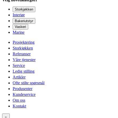
Storkjøkken
Interiør
Bakeriutstyr
Vaskeri
Marine
Prosjektering
Storkjøkken
Referanser
Våre tjenester
Service
Ledig stilling
Artikler
Ofte stilte spørsmål
Produsenter
Kundeservice
Om oss
Kontakt
←