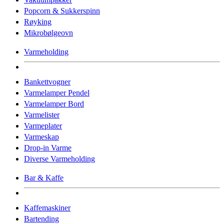
Popcorn & Sukkerspinn
Røyking
Mikrobølgeovn
Varmeholding
Bankettvogner
Varmelamper Pendel
Varmelamper Bord
Varmelister
Varmeplater
Varmeskap
Drop-in Varme
Diverse Varmeholding
Bar & Kaffe
Kaffemaskiner
Bartending