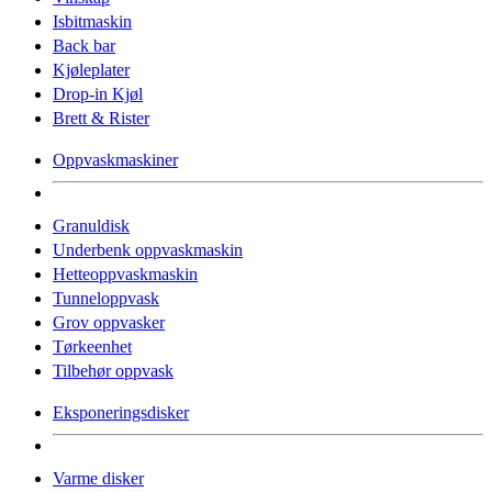
Isbitmaskin
Back bar
Kjøleplater
Drop-in Kjøl
Brett & Rister
Oppvaskmaskiner
Granuldisk
Underbenk oppvaskmaskin
Hetteoppvaskmaskin
Tunneloppvask
Grov oppvasker
Tørkeenhet
Tilbehør oppvask
Eksponeringsdisker
Varme disker