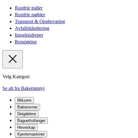
Rustfrie traller
Rustfrie møbler
Transport & Oppbevaring
Avfallshåndtering
Innsektsdreper
Rengjøring
Velg Kategori
Se alt fra Bakeriutstyr
Miksere
Bakerovner
Deigdelere
Baguettutlanger
Heveskap
Kjevlemaskiner