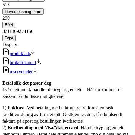
515
Høyde pakning - mm
290
EAN
8711369274156
Type
Display
produktark
brukermanual
reservedeler
Betal slik det passer deg.
I vår nettbutikk handler du trygt og enkelt. Når du kommer til
kassen har du disse mulighetene;
1)
Faktura
. Ved betaling med faktura, vil vi foreta en rask
kredittvurdering av firmaet ditt. Godkjennes den, får du tilsendt
faktura på epost og bestillingen iverksettes.
2)
Kortbetaling med Visa/Mastercard.
Handle trygt og enkelt
gjennom Dintero. Betal hele summen eller del opp din betaling via