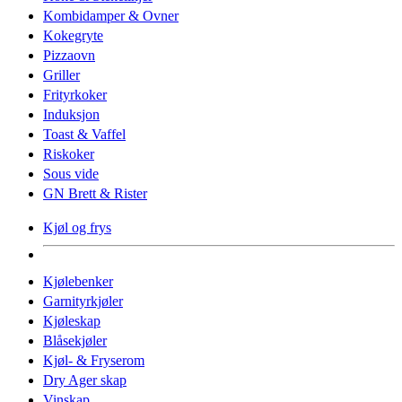
Kombidamper & Ovner
Kokegryte
Pizzaovn
Griller
Frityrkoker
Induksjon
Toast & Vaffel
Riskoker
Sous vide
GN Brett & Rister
Kjøl og frys
Kjølebenker
Garnityrkjøler
Kjøleskap
Blåsekjøler
Kjøl- & Fryserom
Dry Ager skap
Vinskap