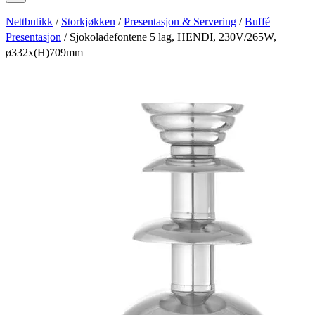
Nettbutikk
/
Storkjøkken
/
Presentasjon & Servering
/
Buffé
Presentasjon
/ Sjokoladefontene 5 lag, HENDI, 230V/265W,
ø332x(H)709mm