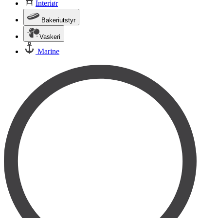
Interiør
Bakeriutstyr
Vaskeri
Marine