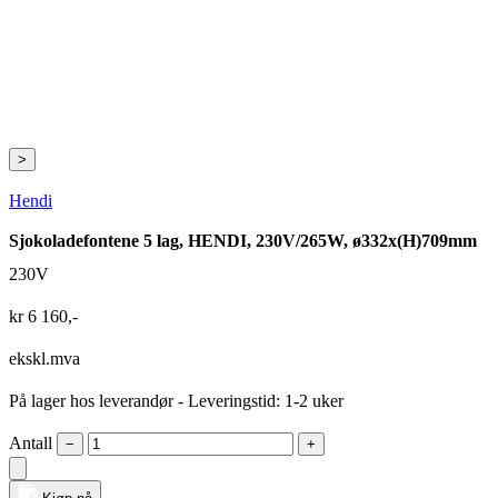
>
Hendi
Sjokoladefontene 5 lag, HENDI, 230V/265W, ø332x(H)709mm
230V
kr
6 160
,-
ekskl.mva
På lager hos leverandør
- Leveringstid: 1-2 uker
Antall
−
+