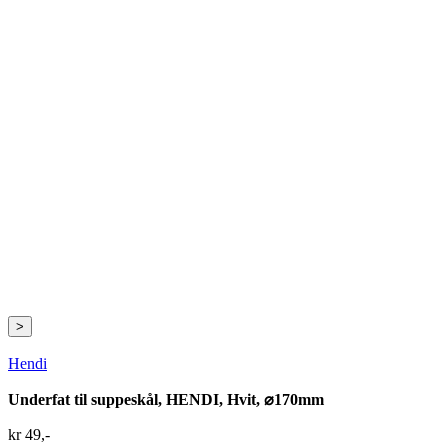
>
Hendi
Underfat til suppeskål, HENDI, Hvit, ⌀170mm
kr
49
,-