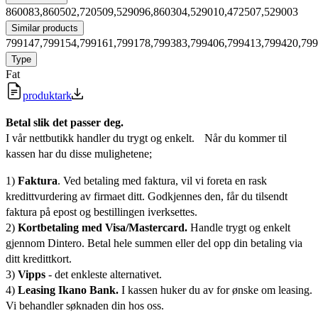
860083,860502,720509,529096,860304,529010,472507,529003
Similar products
799147,799154,799161,799178,799383,799406,799413,799420,79
Type
Fat
produktark
Betal slik det passer deg.
I vår nettbutikk handler du trygt og enkelt. Når du kommer til
kassen har du disse mulighetene;
1)
Faktura
. Ved betaling med faktura, vil vi foreta en rask
kredittvurdering av firmaet ditt. Godkjennes den, får du tilsendt
faktura på epost og bestillingen iverksettes.
2)
Kortbetaling med Visa/Mastercard.
Handle trygt og enkelt
gjennom Dintero. Betal hele summen eller del opp din betaling via
ditt kredittkort.
3)
Vipps
- det enkleste alternativet.
4)
Leasing Ikano Bank.
I kassen huker du av for ønske om leasing.
Vi behandler søknaden din hos oss.