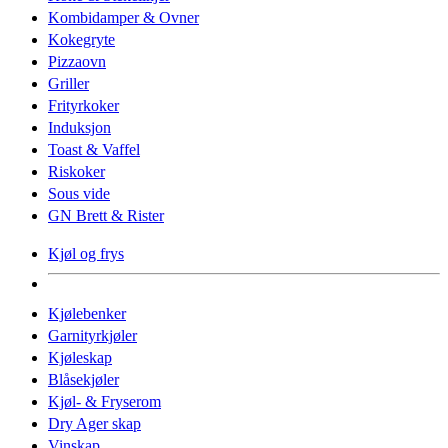
Kombidamper & Ovner
Kokegryte
Pizzaovn
Griller
Frityrkoker
Induksjon
Toast & Vaffel
Riskoker
Sous vide
GN Brett & Rister
Kjøl og frys
Kjølebenker
Garnityrkjøler
Kjøleskap
Blåsekjøler
Kjøl- & Fryserom
Dry Ager skap
Vinskap