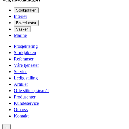
Storkjøkken
Interiør
Bakeriutstyr
Vaskeri
Marine
Prosjektering
Storkjøkken
Referanser
Våre tjenester
Service
Ledig stilling
Artikler
Ofte stilte spørsmål
Produsenter
Kundeservice
Om oss
Kontakt
←