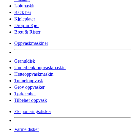
Isbitmaskin
Back bar
Kjøleplater
Drop-in Kjøl
Brett & Rister
Oppvaskmaskiner
Granuldisk
Underbenk oppvaskmaskin
Hetteoppvaskmaskin
Tunneloppvask
Grov oppvasker
Tørkeenhet
Tilbehør oppvask
Eksponeringsdisker
Varme disker