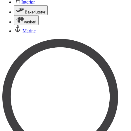
Interiør
Bakeriutstyr
Vaskeri
Marine