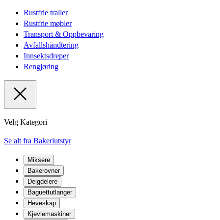
Rustfrie traller
Rustfrie møbler
Transport & Oppbevaring
Avfallshåndtering
Innsektsdreper
Rengjøring
Velg Kategori
Se alt fra Bakeriutstyr
Miksere
Bakerovner
Deigdelere
Baguettutlanger
Heveskap
Kjevlemaskiner