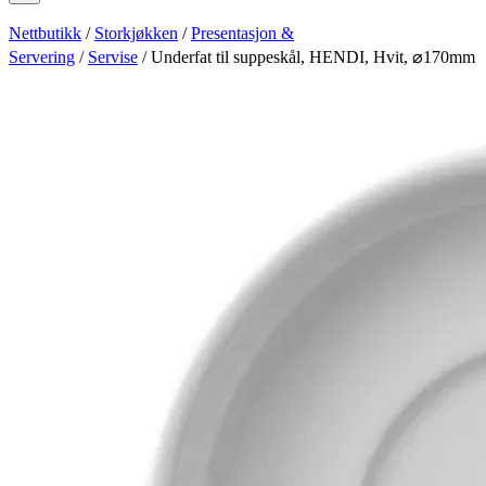
Nettbutikk
/
Storkjøkken
/
Presentasjon &
Servering
/
Servise
/ Underfat til suppeskål, HENDI, Hvit, ⌀170mm