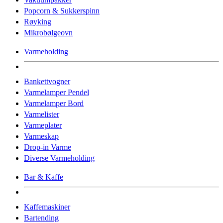
Popcorn & Sukkerspinn
Røyking
Mikrobølgeovn
Varmeholding
Bankettvogner
Varmelamper Pendel
Varmelamper Bord
Varmelister
Varmeplater
Varmeskap
Drop-in Varme
Diverse Varmeholding
Bar & Kaffe
Kaffemaskiner
Bartending