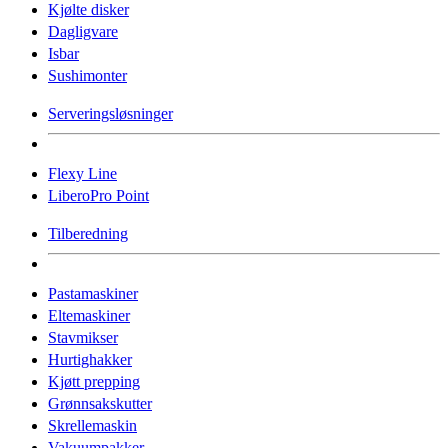
Kjølte disker
Dagligvare
Isbar
Sushimonter
Serveringsløsninger
Flexy Line
LiberoPro Point
Tilberedning
Pastamaskiner
Eltemaskiner
Stavmikser
Hurtighakker
Kjøtt prepping
Grønnsakskutter
Skrellemaskin
Vakuumpakker