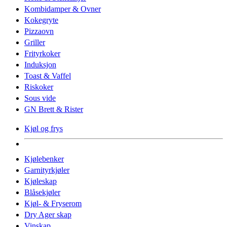
Kombidamper & Ovner
Kokegryte
Pizzaovn
Griller
Frityrkoker
Induksjon
Toast & Vaffel
Riskoker
Sous vide
GN Brett & Rister
Kjøl og frys
Kjølebenker
Garnityrkjøler
Kjøleskap
Blåsekjøler
Kjøl- & Fryserom
Dry Ager skap
Vinskap