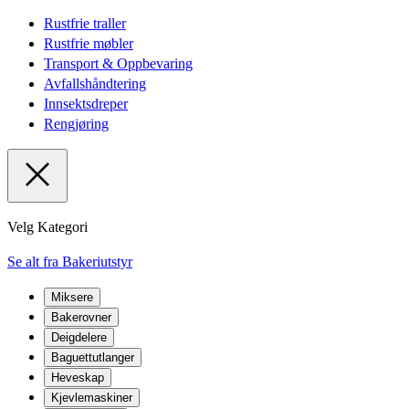
Rustfrie traller
Rustfrie møbler
Transport & Oppbevaring
Avfallshåndtering
Innsektsdreper
Rengjøring
Velg Kategori
Se alt fra Bakeriutstyr
Miksere
Bakerovner
Deigdelere
Baguettutlanger
Heveskap
Kjevlemaskiner