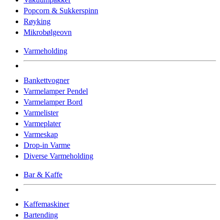
Popcorn & Sukkerspinn
Røyking
Mikrobølgeovn
Varmeholding
Bankettvogner
Varmelamper Pendel
Varmelamper Bord
Varmelister
Varmeplater
Varmeskap
Drop-in Varme
Diverse Varmeholding
Bar & Kaffe
Kaffemaskiner
Bartending