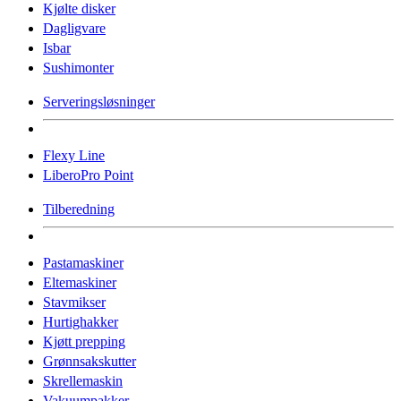
Kjølte disker
Dagligvare
Isbar
Sushimonter
Serveringsløsninger
Flexy Line
LiberoPro Point
Tilberedning
Pastamaskiner
Eltemaskiner
Stavmikser
Hurtighakker
Kjøtt prepping
Grønnsakskutter
Skrellemaskin
Vakuumpakker