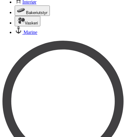
Interiør
Bakeriutstyr
Vaskeri
Marine