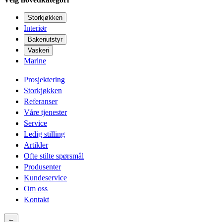
Storkjøkken
Interiør
Bakeriutstyr
Vaskeri
Marine
Prosjektering
Storkjøkken
Referanser
Våre tjenester
Service
Ledig stilling
Artikler
Ofte stilte spørsmål
Produsenter
Kundeservice
Om oss
Kontakt
←