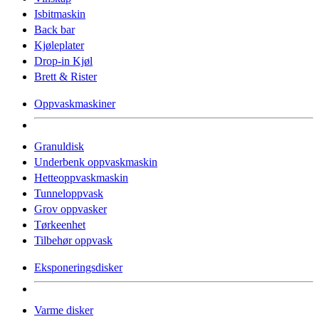
Isbitmaskin
Back bar
Kjøleplater
Drop-in Kjøl
Brett & Rister
Oppvaskmaskiner
Granuldisk
Underbenk oppvaskmaskin
Hetteoppvaskmaskin
Tunneloppvask
Grov oppvasker
Tørkeenhet
Tilbehør oppvask
Eksponeringsdisker
Varme disker