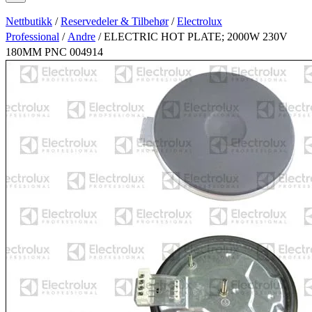
Nettbutikk
/
Reservedeler & Tilbehør
/
Electrolux
Professional
/
Andre
/ ELECTRIC HOT PLATE; 2000W 230V
180MM PNC 004914