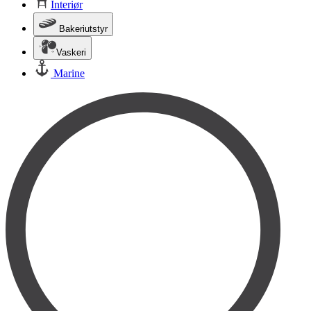
Interiør
Bakeriutstyr
Vaskeri
Marine