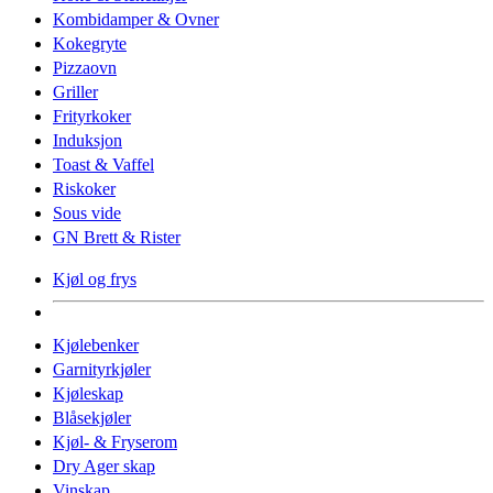
Kombidamper & Ovner
Kokegryte
Pizzaovn
Griller
Frityrkoker
Induksjon
Toast & Vaffel
Riskoker
Sous vide
GN Brett & Rister
Kjøl og frys
Kjølebenker
Garnityrkjøler
Kjøleskap
Blåsekjøler
Kjøl- & Fryserom
Dry Ager skap
Vinskap