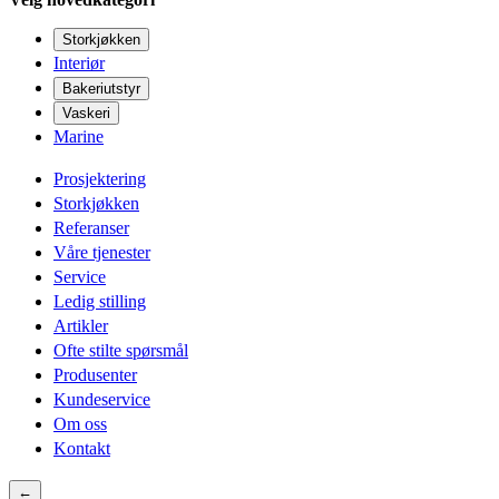
Storkjøkken
Interiør
Bakeriutstyr
Vaskeri
Marine
Prosjektering
Storkjøkken
Referanser
Våre tjenester
Service
Ledig stilling
Artikler
Ofte stilte spørsmål
Produsenter
Kundeservice
Om oss
Kontakt
←