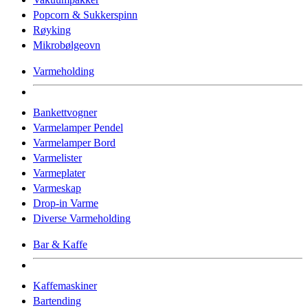
Popcorn & Sukkerspinn
Røyking
Mikrobølgeovn
Varmeholding
Bankettvogner
Varmelamper Pendel
Varmelamper Bord
Varmelister
Varmeplater
Varmeskap
Drop-in Varme
Diverse Varmeholding
Bar & Kaffe
Kaffemaskiner
Bartending