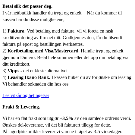
Betal slik det passer deg.
I vår nettbutikk handler du trygt og enkelt. Når du kommer til
kassen har du disse mulighetene;
1)
Faktura
. Ved betaling med faktura, vil vi foreta en rask
kredittvurdering av firmaet ditt. Godkjennes den, får du tilsendt
faktura på epost og bestillingen iverksettes.
2)
Kortbetaling med Visa/Mastercard.
Handle trygt og enkelt
gjennom Dintero. Betal hele summen eller del opp din betaling via
ditt kredittkort.
3)
Vipps
- det enkleste alternativet.
4)
Leasing Ikano Bank.
I kassen huker du av for ønske om leasing.
Vi behandler søknaden din hos oss.
Les vilkår og betingelser
Frakt & Levering.
Vi har en flat frakt som utgjør
+3,5%
av den samlede ordrens verdi.
Ønskes del-leveranse, vil det bli fakturert tillegg for dette.
På lagerførte artikler leverer vi varene i løpet av 3-5 virkedager.