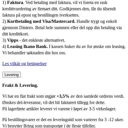
1)
Faktura
. Ved betaling med faktura, vil vi foreta en rask
kredittvurdering av firmaet ditt. Godkjennes den, får du tilsendt
faktura på epost og bestillingen iverksettes.
2)
Kortbetaling med Visa/Mastercard.
Handle trygt og enkelt
gjennom Dintero. Betal hele summen eller del opp din betaling via
ditt kredittkort.
3)
Vipps
- det enkleste alternativet.
4)
Leasing Ikano Bank.
I kassen huker du av for ønske om leasing.
Vi behandler søknaden din hos oss.
Les vilkår og betingelser
Levering
Frakt & Levering.
Vi har en flat frakt som utgjør
+3,5%
av den samlede ordrens verdi.
Ønskes del-leveranse, vil det bli fakturert tillegg for dette.
På lagerførte artikler leverer vi varene i løpet av 3-5 virkedager.
På bestillingsvarer er det en leveringstid som varierer fra 3 -12 uker.
Vi benytter Bring som transportør i de fleste tilfeller.