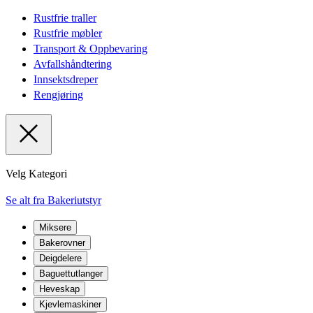
Rustfrie traller
Rustfrie møbler
Transport & Oppbevaring
Avfallshåndtering
Innsektsdreper
Rengjøring
Velg Kategori
Se alt fra Bakeriutstyr
Miksere
Bakerovner
Deigdelere
Baguettutlanger
Heveskap
Kjevlemaskiner