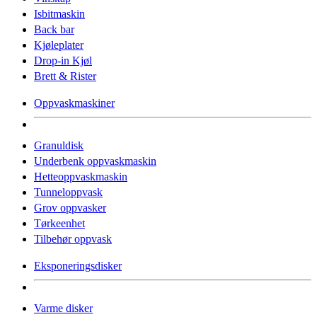
Isbitmaskin
Back bar
Kjøleplater
Drop-in Kjøl
Brett & Rister
Oppvaskmaskiner
Granuldisk
Underbenk oppvaskmaskin
Hetteoppvaskmaskin
Tunneloppvask
Grov oppvasker
Tørkeenhet
Tilbehør oppvask
Eksponeringsdisker
Varme disker