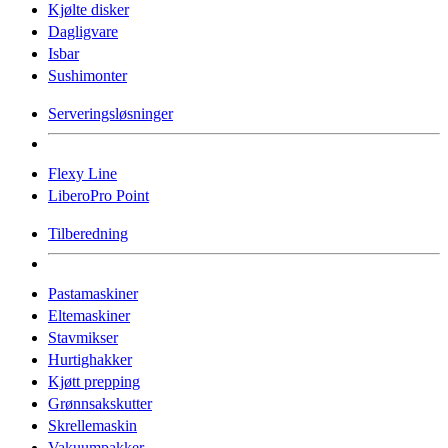
Kjølte disker
Dagligvare
Isbar
Sushimonter
Serveringsløsninger
Flexy Line
LiberoPro Point
Tilberedning
Pastamaskiner
Eltemaskiner
Stavmikser
Hurtighakker
Kjøtt prepping
Grønnsakskutter
Skrellemaskin
Vakuumpakker